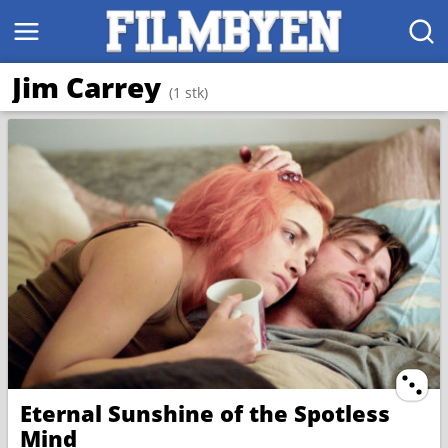
MENY
SØK
Jim Carrey
(1 stk)
Ternin
Eternal Sunshine of the Spotless
Mind