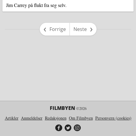
Jim Carrey på flukt fra seg selv.
side
side
Forrige
Neste
FILMBYEN
©2026
Artikler
Anmeldelser
Redaksjonen
Om Filmbyen
Personvern (cookies)
Filmbyen på Facebook
Filmbyen på Twitter
Filmbyen på Instagram