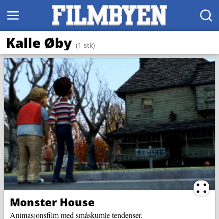
MENY
SØK
Kalle Øby
(1 stk)
Ternin
Monster House
Animasjonsfilm med småskumle tendenser.