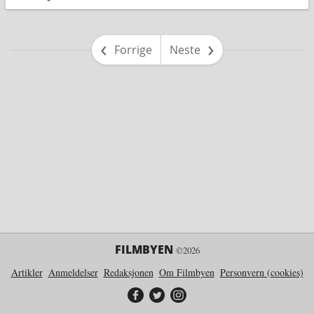
side
side
Forrige
Neste
FILMBYEN
©2026
Artikler
Anmeldelser
Redaksjonen
Om Filmbyen
Personvern (cookies)
Filmbyen på Facebook
Filmbyen på Twitter
Filmbyen på Instagram