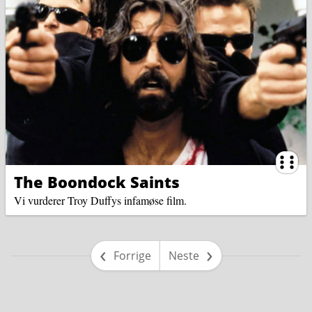
Ternin
The Boondock Saints
Vi vurderer Troy Duffys infamøse film.
side
side
Forrige
Neste