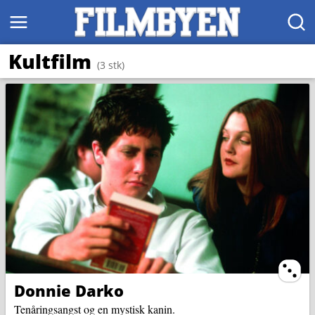
MENY
SØK
Kultfilm
(3 stk)
Ternin
Donnie Darko
Tenåringsangst og en mystisk kanin.