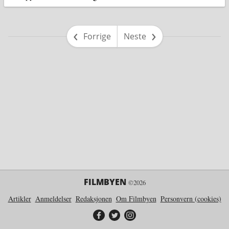
side
side
Forrige
Neste
FILMBYEN
©2026
Artikler
Anmeldelser
Redaksjonen
Om Filmbyen
Personvern (cookies)
Filmbyen på Facebook
Filmbyen på Twitter
Filmbyen på Instagram