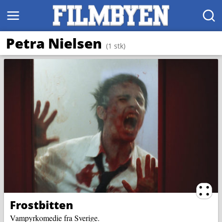
MENY
SØK
Petra Nielsen
(1 stk)
Ternin
Frostbitten
Vampyrkomedie fra Sverige.