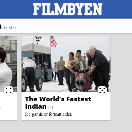
s
(2 stk)
Terningkast 4
Terningkast 5
The World’s Fastest
Indian
kommentar
.
(1
)
De gamle er fortsatt eldst.