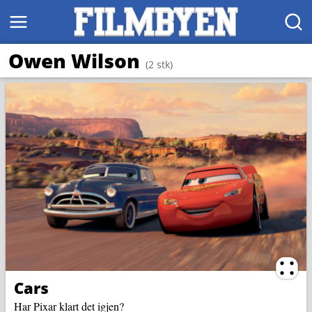
MENY
SØK
Owen Wilson
(2 stk)
Ternin
Cars
Har Pixar klart det igjen?