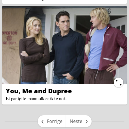
Ternin
You, Me and Dupree
Et par tøffe mannfolk er ikke nok.
side
side
Forrige
Neste