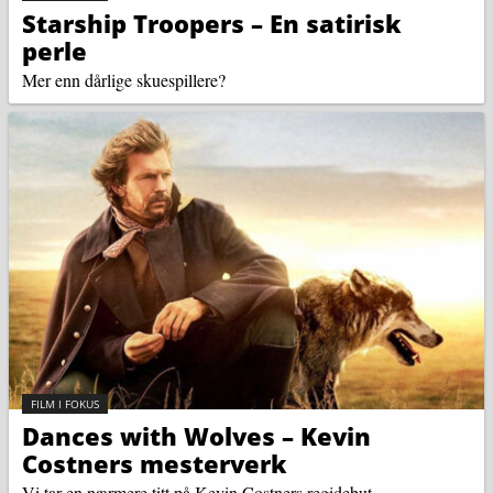
Starship Troopers – En satirisk
perle
Mer enn dårlige skuespillere?
KATEGORI:
FILM I FOKUS
Dances with Wolves – Kevin
Costners mesterverk
Vi tar en nærmere titt på Kevin Costners regidebut.