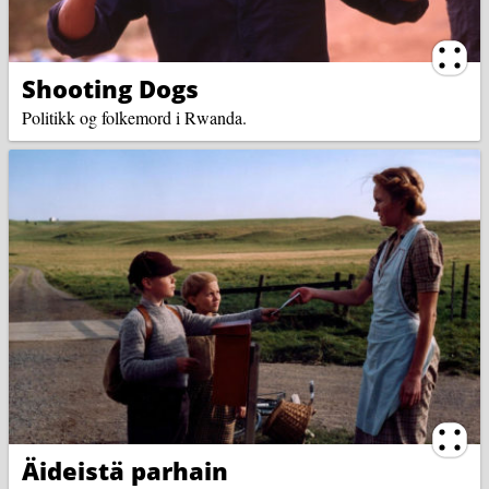
Ternin
Shooting Dogs
Politikk og folkemord i Rwanda.
Ternin
Äideistä parhain