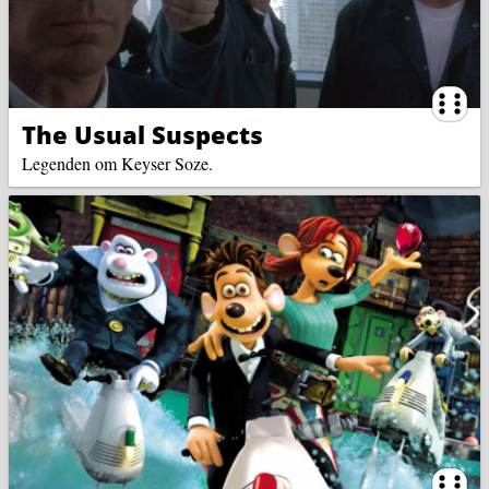
Ternin
The Usual Suspects
Legenden om Keyser Soze.
Ternin